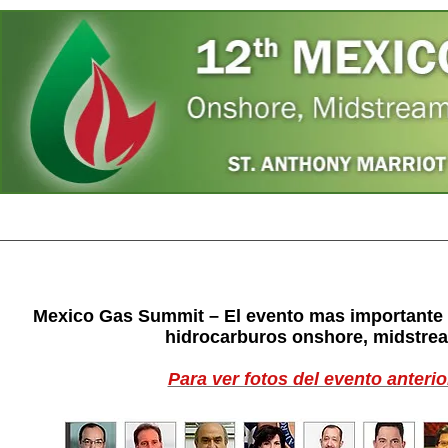
Home
Speakers
Register
Photos
A
Mexico Gas Summit – El evento mas importante d
hidrocarburos onshore, midstrea
Para ver fotos del evento anterior