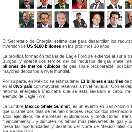
El Secretario de Energía, estima que para desarrollar los recu
inversión de
US $100 billones
en los próximos 10 años.
La prolífica formación texana de Eagle Ford se extiende al sur a t
Burgos, y abarca dos tercios del los recursos de gas shale m
billones de metros cúbicos
de gas shale recuperable, posic
mayores depósitos a nivel mundial.
Por su parte, en México se estima tener
13 billones e barriles
de p
en el
8tvo país
con mayores reservas a nivel mundial. Con el desa
reforma energética Mexicana que se está llevando a cabo, mu
ejemplo de Eagle Ford.
La cumbre
Mexico Shale Summit
¸ es un evento en San Antonio T
que durante dos días se reúnen oradores reconocidos internacional
altos ejecutivos de empresas exploradoras y productoras, transpor
financiamiento… y discuten los temas más relevantes del gas y p
mesa las oportunidades y desafíos del Norte de México tales com
agua entre otros.